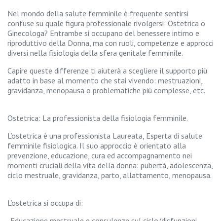
a
n
Nel mondo della salute femminile è frequente sentirsi
z
confuse su quale figura professionale rivolgersi: Ostetrica o
a
Ginecologa? Entrambe si occupano del benessere intimo e
riproduttivo della Donna, ma con ruoli, competenze e approcci
P
diversi nella fisiologia della sfera genitale femminile.
u
Capire queste differenze ti aiuterà a scegliere il supporto più
e
adatto in base al momento che stai vivendo: mestruazioni,
r
gravidanza, menopausa o problematiche più complesse, etc.
p
e
r
Ostetrica: La professionista della fisiologia femminile.
i
o
L’ostetrica è una professionista Laureata, Esperta di salute
femminile fisiologica. Il suo approccio è orientato alla
C
prevenzione, educazione, cura ed accompagnamento nei
o
momenti cruciali della vita della donna: pubertà, adolescenza,
p
ciclo mestruale, gravidanza, parto, allattamento, menopausa.
p
i
a
L’ostetrica si occupa di:
-Educazione mestruale e consulenze sul ciclo/disfunzioni