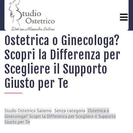
L
o
S
Ostetrica o Ginecologa?
t
u
d
Scopri la Differenza per
i
o
Scegliere il Supporto
C
Giusto per Te
h
i
S
o
n
o
Studio Ostetrico Salerno
Senza categoria
Ostetrica o
Ginecologa? Scopri la Differenza per Scegliere il Supporto
Giusto per Te
P
e