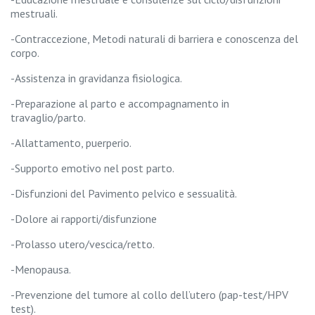
V
mestruali.
a
g
-Contraccezione, Metodi naturali di barriera e conoscenza del
y
corpo.
C
o
-Assistenza in gravidanza fisiologica.
m
b
-Preparazione al parto e accompagnamento in
i
travaglio/parto.
-Allattamento, puerperio.
B
l
-Supporto emotivo nel post parto.
o
g
-Disfunzioni del Pavimento pelvico e sessualità.
-Dolore ai rapporti/disfunzione
-Prolasso utero/vescica/retto.
-Menopausa.
-Prevenzione del tumore al collo dell’utero (pap-test/HPV
test).