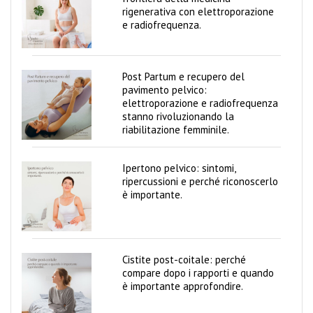
V
rigenerativa con elettroporazione
a
e radiofrequenza.
g
y
C
o
Post Partum e recupero del
m
pavimento pelvico:
b
elettroporazione e radiofrequenza
i
stanno rivoluzionando la
riabilitazione femminile.
B
l
Ipertono pelvico: sintomi,
o
ripercussioni e perché riconoscerlo
g
è importante.
Cistite post-coitale: perché
compare dopo i rapporti e quando
è importante approfondire.