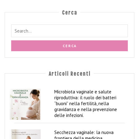
a
n
Cerca
z
a
P
u
e
r
p
e
r
Articoli Recenti
i
o
Microbiota vaginale e salute
C
riproduttiva: il ruolo dei batteri
o
“buoni” nella fertilità, nella
p
gravidanza e nella prevenzione
p
delle infezioni.
i
a
Secchezza vaginale: la nuova
frontiera della medicina