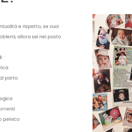
tualità e rispetto, se vuoi
roblemi, allora sei nel posto
 :
rica
l parto
logica
correnti
o pelvico