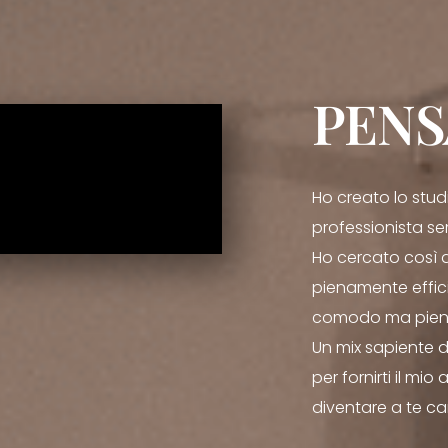
PENS
Ho creato lo stud
professionista se
Ho cercato così 
pienamente effic
comodo ma piena
Un mix sapiente d
per fornirti il mi
diventare a te ca