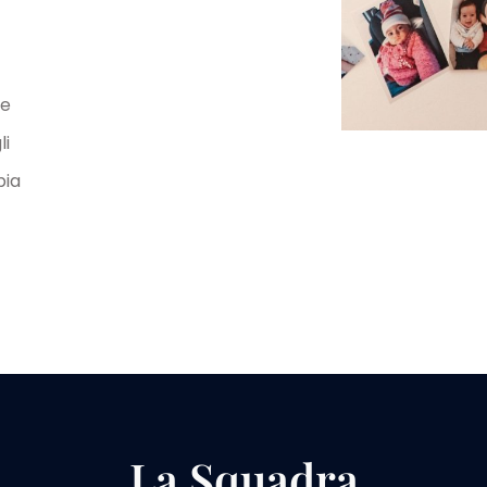
ne
li
pia
La Squadra