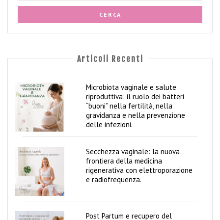
a
n
z
a
P
Articoli Recenti
u
e
r
Microbiota vaginale e salute
p
riproduttiva: il ruolo dei batteri
e
“buoni” nella fertilità, nella
r
gravidanza e nella prevenzione
i
delle infezioni.
o
C
Secchezza vaginale: la nuova
frontiera della medicina
o
rigenerativa con elettroporazione
p
e radiofrequenza.
p
i
a
Post Partum e recupero del