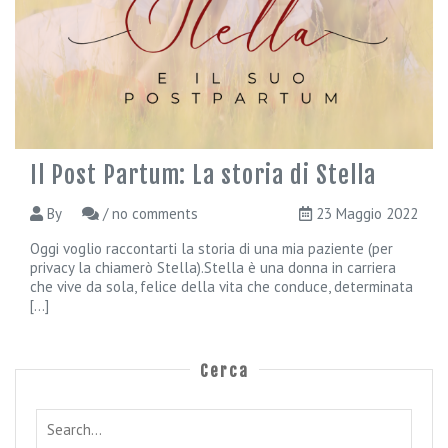
r
T
e
G
i
n
e
c
Il Post Partum: La storia di Stella
o
l
By
/ no comments
23 Maggio 2022
o
g
Oggi voglio raccontarti la storia di una mia paziente (per
i
privacy la chiamerò Stella).Stella è una donna in carriera
che vive da sola, felice della vita che conduce, determinata
a
[...]
G
r
a
Cerca
v
i
d