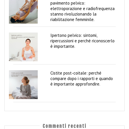
V
pavimento pelvico:
a
elettroporazione e radiofrequenza
g
stanno rivoluzionando la
y
riabilitazione femminile.
C
o
Ipertono pelvico: sintomi,
m
ripercussioni e perché riconoscerlo
b
è importante.
i
B
l
o
Cistite post-coitale: perché
g
compare dopo i rapporti e quando
è importante approfondire.
Commenti recenti