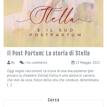
r
T
e
G
i
n
e
c
o
l
Il Post Partum: La storia di Stella
o
g
By
/ no comments
23 Maggio 2022
i
a
Oggi voglio raccontarti la storia di una mia paziente (per
privacy la chiamerò Stella).Stella è una donna in carriera
G
che vive da sola, felice della vita che conduce, determinata
r
[...]
a
v
i
Cerca
d