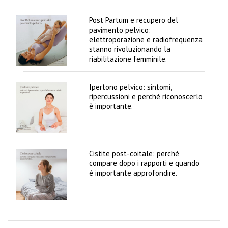
V
a
Post Partum e recupero del
g
pavimento pelvico:
y
elettroporazione e radiofrequenza
C
stanno rivoluzionando la
o
riabilitazione femminile.
m
b
i
Ipertono pelvico: sintomi,
ripercussioni e perché riconoscerlo
B
è importante.
l
o
g
Cistite post-coitale: perché
compare dopo i rapporti e quando
è importante approfondire.