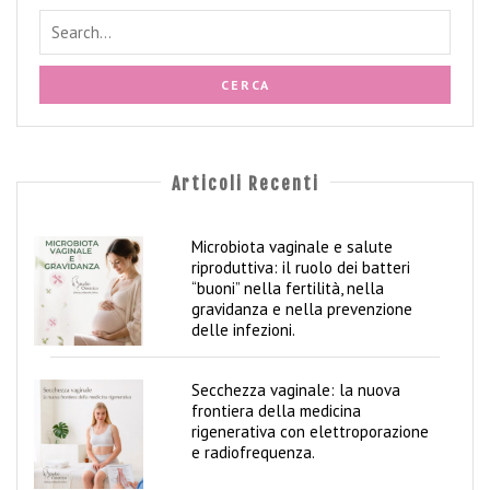
a
n
z
a
P
u
e
r
Articoli Recenti
p
e
r
Microbiota vaginale e salute
riproduttiva: il ruolo dei batteri
i
“buoni” nella fertilità, nella
o
gravidanza e nella prevenzione
delle infezioni.
C
o
p
Secchezza vaginale: la nuova
p
frontiera della medicina
i
rigenerativa con elettroporazione
a
e radiofrequenza.